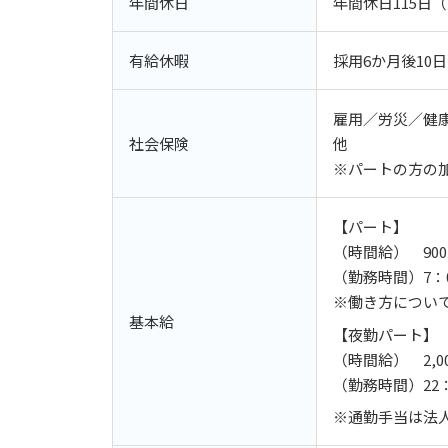
年間休日
年間休日115日
有給休暇
採用6か月後10
雇用／労災／健
社会保険
他
※パートの方の
【パート】
（時間給） 900
（勤務時間）7：0
※働き方につい
基本給
【夜勤パート】
（時間給） 2,0
（勤務時間）22：
※通勤手当は法