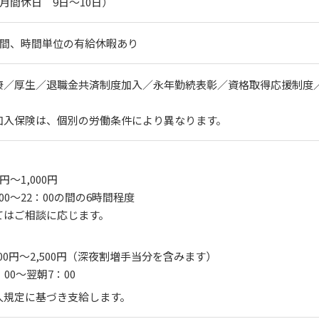
（月間休日 9日～10日）
日間、時間単位の有給休暇あり
康／厚生／退職金共済制度加入／永年勤続表彰／資格取得応援制度
加入保険は、個別の労働条件により異なります。
円～1,000円
0～22：00の間の6時間程度
てはご相談に応じます。
00円～2,500円（深夜割増手当分を含みます）
00～翌朝7：00
人規定に基づき支給します。