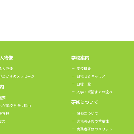
人物像
学校案内
る人物像
学校概要
担当からのメッセージ
目指せるキャリア
日程一覧
内
入学・受講までの流れ
概要
研修について
ちが学校を持つ理由
長挨拶
研修について
セス
実務者研修の重要性
実務者研修のメリット