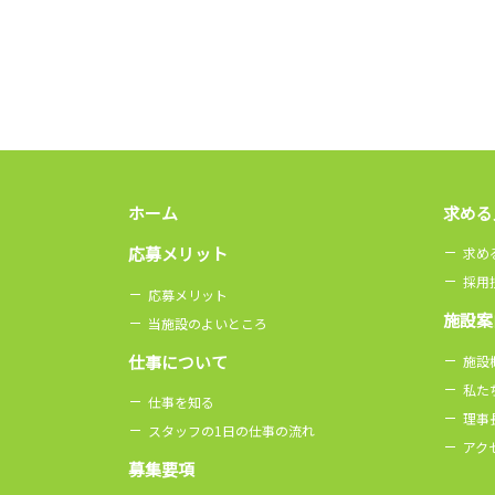
ホーム
求める
応募メリット
求め
採用
応募メリット
施設案
当施設のよいところ
仕事について
施設
私た
仕事を知る
理事
スタッフの1日の仕事の流れ
アク
募集要項