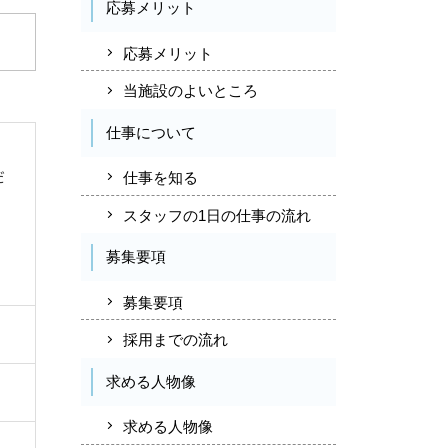
0
応募メリット
22
応募メリット
3
当施設のよいところ
仕事について
営
。
9:0
17:0
だ
仕事を知る
定休
土日
スタッフの1日の仕事の流れ
募集要項
募集要項
採用までの流れ
求める人物像
求める人物像