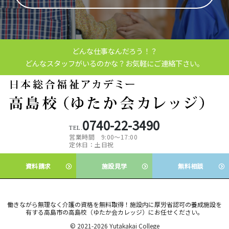
どんな仕事なんだろう！？
どんなスタッフがいるのかな？
お気軽にご連絡下さい。
0740-22-3490
営業時間
9:00～17:00
定休日：
土日祝
資料
請求
施設
見学
無料
相談
働きながら
無理なく介護の資格を無料取得！施設内に厚労省認可の養成施設を
有する高島市の高島校（ゆたか会カレッジ）
にお任せください。
© 2021-2026 Yutakakai College