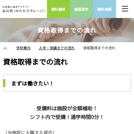
資料
請求
施設
見学
無料
相談
ホーム
当施設のよいところ
応募メリット
応募メリット
スタッフの1日の仕事の流れ
仕事について
仕事を知る
採用までの流れ
募集要項
募集要項
私たちが学校を持つ理由
理事長挨拶
施設案内
施設概要
アクセス
入学・受講までの流れ
目指せるキャリア
学校案内
学校概要
日程一覧
資格取得までの流れ
お問合せ
学校案内
入学・受講までの流れ
資格取得までの流れ
ホーム
資格取得までの流れ
まずは働きたい！
受講料は施設が全額補助！
シフト内で受講！通学時間0分！
（当施設に入職する場合）